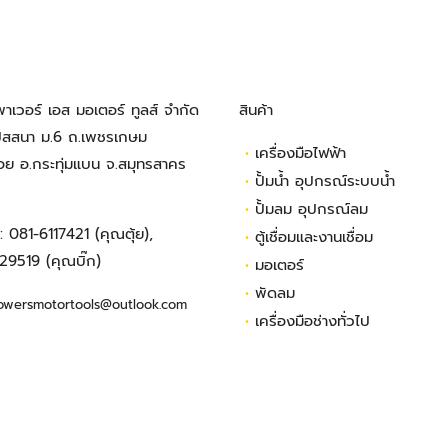
พาเวอร์ เอส มอเตอร์ ทูลส์ จำกัด
สินค้า
ปัสสนา ม.6 ถ.เพชรเกษม
•
เครื่องมือไฟฟ้า
้อย อ.กระทุ่มแบน จ.สมุทรสาคร
•
ปั้มน้ำ อุปกรณ์ระบบน้ำ
•
ปั้มลม อุปกรณ์ลม
ร:
081-6117421
(คุณตุ้ย),
•
ตู้เชื่อมและงานเชื่อม
29519
(คุณบิ๊ก)
•
มอเตอร์
•
พัดลม
owersmotortools@outlook.com
•
เครื่องมือช่างทั่วไป