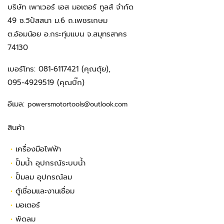
บริษัท เพาเวอร์ เอส มอเตอร์ ทูลส์ จำกัด
49 ซ.วิปัสสนา ม.6 ถ.เพชรเกษม
ต.อ้อมน้อย อ.กระทุ่มแบน จ.สมุทรสาคร
74130
เบอร์โทร:
081-6117421
(คุณตุ้ย),
095-4929519
(คุณบิ๊ก)
อีเมล:
powersmotortools@outlook.com
สินค้า
•
เครื่องมือไฟฟ้า
•
ปั้มน้ำ อุปกรณ์ระบบน้ำ
•
ปั้มลม อุปกรณ์ลม
•
ตู้เชื่อมและงานเชื่อม
•
มอเตอร์
•
พัดลม