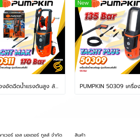
New
เครื่องอัดฉีดน้ำแรงดันสูง ล้างรถ,บ้าน กำลัง 2200วัตต์ แรงดัน 170bar PUMPKIN รุ่น 50311/YM-170
พาเวอร์ เอส มอเตอร์ ทูลส์ จำกัด
สินค้า