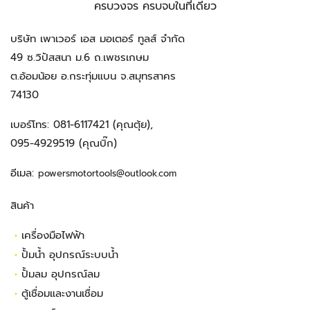
ครบวงจร ครบจบในที่เดียว
บริษัท เพาเวอร์ เอส มอเตอร์ ทูลส์ จำกัด
49 ซ.วิปัสสนา ม.6 ถ.เพชรเกษม
ต.อ้อมน้อย อ.กระทุ่มแบน จ.สมุทรสาคร
74130
เบอร์โทร:
081-6117421
(คุณตุ้ย),
095-4929519
(คุณบิ๊ก)
อีเมล:
powersmotortools@outlook.com
สินค้า
•
เครื่องมือไฟฟ้า
•
ปั้มน้ำ อุปกรณ์ระบบน้ำ
•
ปั้มลม อุปกรณ์ลม
•
ตู้เชื่อมและงานเชื่อม