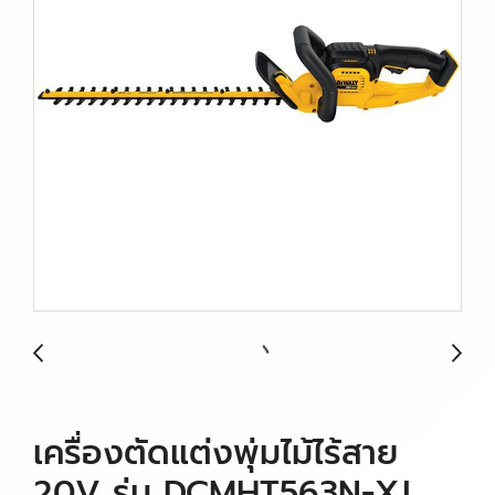
เครื่องตัดแต่งพุ่มไม้ไร้สาย
20V รุ่น DCMHT563N-XJ