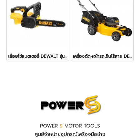
เลื่อยโซ่แบตเตอรี่ DEWALT รุ่น DCM565N-B1 ขนาด 10 นิ้ว 20V. (ตัวเปล่า)
เครื่องตัดหญ้ารถเข็นไร้สาย DEWALT รุ่น DCMW564N 2 X 20V. (ตัวเปล่า)
POWER
S
MOTOR TOOLS
ศูนย์จำหน่ายอุปกรณ์เครื่องมือช่าง