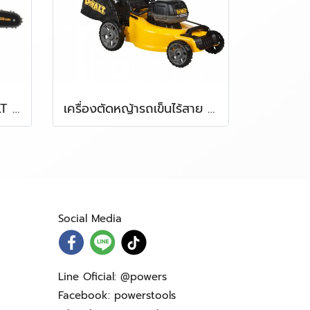
เลื่อยโซ่แบตเตอรี่ DEWALT รุ่น DCM565N-B1 ขนาด 10 นิ้ว 20V. (ตัวเปล่า)
เครื่องตัดหญ้ารถเข็นไร้สาย DEWALT รุ่น DCMW564N 2 X 20V. (ตัวเปล่า)
Social Media
Line Oficial:
@powers
Facebook:
powerstools