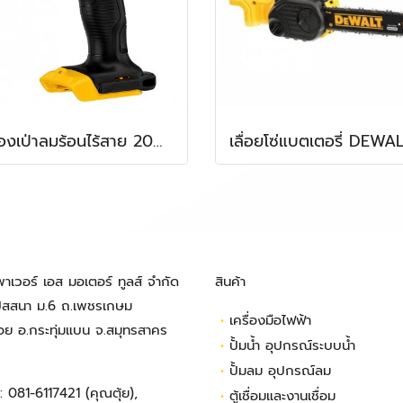
เครื่องเป่าลมร้อนไร้สาย 20V รุ่น DCE530N-KR DEWALT (เครื่องเปล่า)
พาเวอร์ เอส มอเตอร์ ทูลส์ จำกัด
สินค้า
ปัสสนา ม.6 ถ.เพชรเกษม
•
เครื่องมือไฟฟ้า
้อย อ.กระทุ่มแบน จ.สมุทรสาคร
•
ปั้มน้ำ อุปกรณ์ระบบน้ำ
•
ปั้มลม อุปกรณ์ลม
ร:
081-6117421
(คุณตุ้ย),
•
ตู้เชื่อมและงานเชื่อม