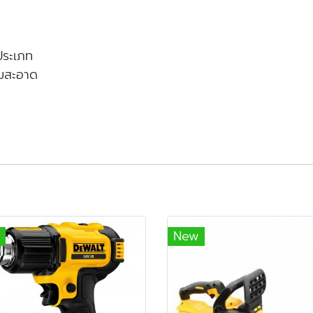
ประเภท
วามสะอาด
New