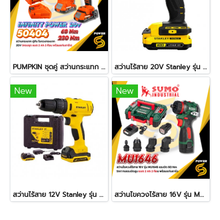
PUMPKIN ชุดคู่ สว่านกระแทก 60Nm. และ ไขควงกระแทก 230Nm. 20V รุ่น 50404
สว่านไร้สาย 20V Stanley รุ่น SCD700D2K-B1 แบบเตอรี่ 2.0Ah STANLEY
New
New
สว่านไร้สาย 12V Stanley รุ่น SCD121S2K
สว่านไขควงไร้สาย 16V รุ่น MU1646 SUMO แรงบิดสูง 60 Nm DUTY CYCLE 100% รอบสูงสุด 2100RPM หัวไขควงเกรดพรีเมียม