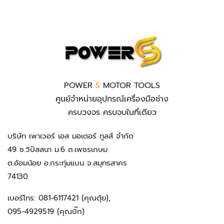
POWER
S
MOTOR TOOLS
ศูนย์จำหน่ายอุปกรณ์เครื่องมือช่าง
ครบวงจร ครบจบในที่เดียว
บริษัท เพาเวอร์ เอส มอเตอร์ ทูลส์ จำกัด
49 ซ.วิปัสสนา ม.6 ถ.เพชรเกษม
ต.อ้อมน้อย อ.กระทุ่มแบน จ.สมุทรสาคร
74130
เบอร์โทร:
081-6117421
(คุณตุ้ย),
095-4929519
(คุณบิ๊ก)