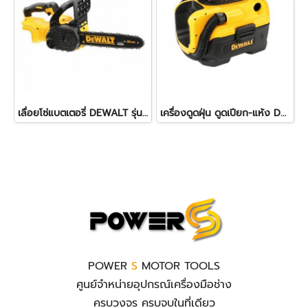
เลื่อยโซ่แบตเตอรี่ DEWALT รุ่น DCM565N-B1 ขนาด 10 นิ้ว 20V. (ตัวเปล่า)
เครื่องดูดฝุ่น ดูดเปียก-แห้ง DEWALT DCV584L-QW 20V. (ตัวเปล่า)
POWER
S
MOTOR TOOLS
ศูนย์จำหน่ายอุปกรณ์เครื่องมือช่าง
ครบวงจร ครบจบในที่เดียว