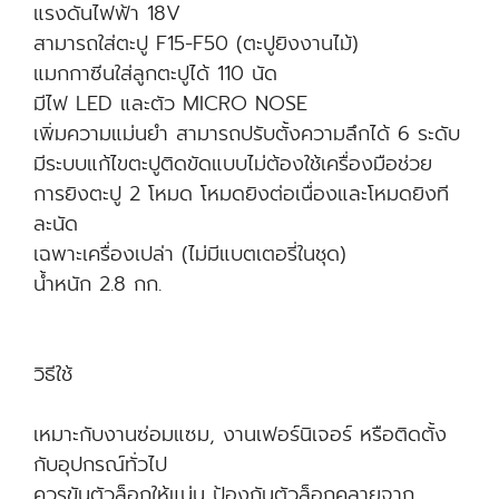
แรงดันไฟฟ้า 18V
สามารถใส่ตะปู F15-F50 (ตะปูยิงงานไม้)
แมกกาซีนใส่ลูกตะปูได้ 110 นัด
มีไฟ LED และตัว MICRO NOSE
เพิ่มความแม่นยำ สามารถปรับตั้งความลึกได้ 6 ระดับ
มีระบบแก้ไขตะปูติดขัดแบบไม่ต้องใช้เครื่องมือช่วย
การยิงตะปู 2 โหมด โหมดยิงต่อเนื่องและโหมดยิงที
ละนัด
เฉพาะเครื่องเปล่า (ไม่มีแบตเตอรี่ในชุด)
น้ำหนัก 2.8 กก.
วิธีใช้
เหมาะกับงานซ่อมแซม, งานเฟอร์นิเจอร์ หรือติดตั้ง
กับอุปกรณ์ทั่วไป
ควรขันตัวล็อกให้แน่น ป้องกันตัวล็อกคลายจาก