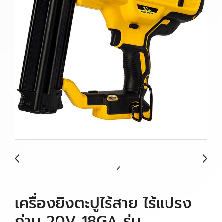
เครื่องยิงตะปูไร้สาย ไร้แปรง
ถ่าน 20V 18GA รุ่น