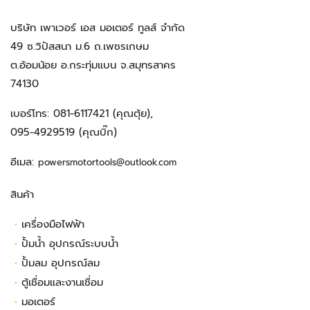
บริษัท เพาเวอร์ เอส มอเตอร์ ทูลส์ จำกัด
49 ซ.วิปัสสนา ม.6 ถ.เพชรเกษม
ต.อ้อมน้อย อ.กระทุ่มแบน จ.สมุทรสาคร
74130
เบอร์โทร:
081-6117421
(คุณตุ้ย),
095-4929519
(คุณบิ๊ก)
อีเมล:
powersmotortools@outlook.com
สินค้า
•
เครื่องมือไฟฟ้า
•
ปั้มน้ำ อุปกรณ์ระบบน้ำ
•
ปั้มลม อุปกรณ์ลม
•
ตู้เชื่อมและงานเชื่อม
•
มอเตอร์