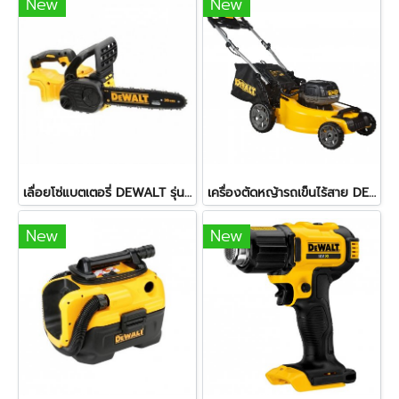
New
New
เลื่อยโซ่แบตเตอรี่ DEWALT รุ่น DCM565N-B1 ขนาด 10 นิ้ว 20V. (ตัวเปล่า)
เครื่องตัดหญ้ารถเข็นไร้สาย DEWALT รุ่น DCMW564N 2 X 20V. (ตัวเปล่า)
New
New