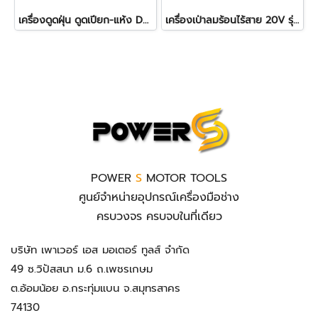
เครื่องดูดฝุ่น ดูดเปียก-แห้ง DEWALT DCV584L-QW 20V. (ตัวเปล่า)
เครื่องเป่าลมร้อนไร้สาย 20V รุ่น DCE530N-KR DEWALT (เครื่องเปล่า)
POWER
S
MOTOR TOOLS
ศูนย์จำหน่ายอุปกรณ์เครื่องมือช่าง
ครบวงจร ครบจบในที่เดียว
บริษัท เพาเวอร์ เอส มอเตอร์ ทูลส์ จำกัด
49 ซ.วิปัสสนา ม.6 ถ.เพชรเกษม
ต.อ้อมน้อย อ.กระทุ่มแบน จ.สมุทรสาคร
74130