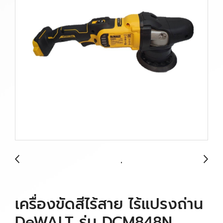
เครื่องขัดสีไร้สาย ไร้แปรงถ่าน
DeWALT รุ่น DCM848N