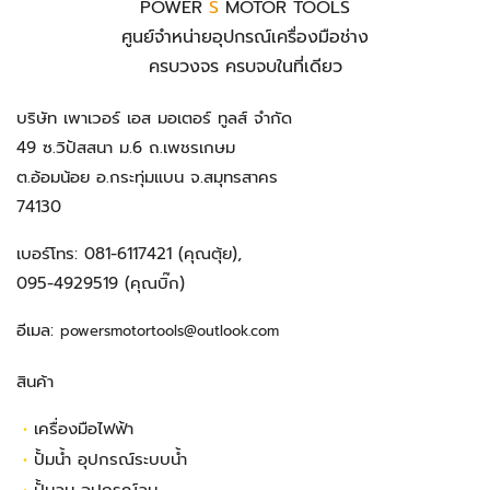
POWER
S
MOTOR TOOLS
ศูนย์จำหน่ายอุปกรณ์เครื่องมือช่าง
ครบวงจร ครบจบในที่เดียว
บริษัท เพาเวอร์ เอส มอเตอร์ ทูลส์ จำกัด
49 ซ.วิปัสสนา ม.6 ถ.เพชรเกษม
ต.อ้อมน้อย อ.กระทุ่มแบน จ.สมุทรสาคร
74130
เบอร์โทร:
081-6117421
(คุณตุ้ย),
095-4929519
(คุณบิ๊ก)
อีเมล:
powersmotortools@outlook.com
สินค้า
•
เครื่องมือไฟฟ้า
•
ปั้มน้ำ อุปกรณ์ระบบน้ำ