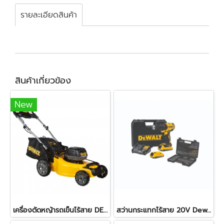
รายละเอียดสินค้า
สินค้าเกี่ยวข้อง
New
เครื่องตัดหญ้ารถเข็นไร้สาย DEWALT รุ่น DCMW564N 2 X 20V. (ตัวเปล่า)
สว่านกระแทกไร้สาย 20V Dewalt รุ่น DCD7781D2A-B1 +ชุดดอกสว่าน