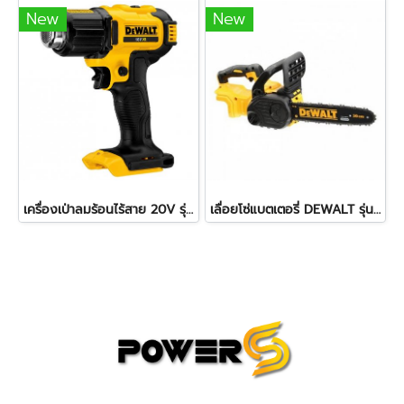
New
New
เครื่องเป่าลมร้อนไร้สาย 20V รุ่น DCE530N-KR DEWALT (เครื่องเปล่า)
เลื่อยโซ่แบตเตอรี่ DEWALT รุ่น DCM565N-B1 ขนาด 10 นิ้ว 20V. (ตัวเปล่า)