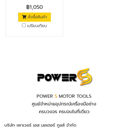
สำหรับการลอกสี, บัดกรีท่อเพื่อ
฿1,050
ให้พีวีซีหดตัว, เชื่อม และทำให้
สั่งซื้อสินค้า
พลาสติกโค้งงอ รวมถึงงาน
ทั่วไปที่ต้องการทำให้แห้ง และ
เปรียบเทียบ
ละลาย ผ่านการผลิตมาตรฐาน
จากโรงงาน ให้ความร้อนสูงด้วย
ตัวทำความร้อนที่ผลิตจากขดลวด
อย่างดี และเลือกอุณหภูมิได้
ตั้งแต่ 50-450 องศาเซลเซียส
ช่วยเพิ่มประสิทธิภาพในงานช่าง
ได้อย่างดีเยี่ยม
POWER
S
MOTOR TOOLS
ศูนย์จำหน่ายอุปกรณ์เครื่องมือช่าง
ครบวงจร ครบจบในที่เดียว
บริษัท เพาเวอร์ เอส มอเตอร์ ทูลส์ จำกัด