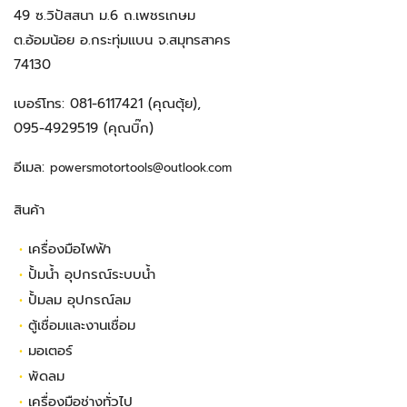
49 ซ.วิปัสสนา ม.6 ถ.เพชรเกษม
ต.อ้อมน้อย อ.กระทุ่มแบน จ.สมุทรสาคร
74130
เบอร์โทร:
081-6117421
(คุณตุ้ย),
095-4929519
(คุณบิ๊ก)
อีเมล:
powersmotortools@outlook.com
สินค้า
•
เครื่องมือไฟฟ้า
•
ปั้มน้ำ อุปกรณ์ระบบน้ำ
•
ปั้มลม อุปกรณ์ลม
•
ตู้เชื่อมและงานเชื่อม
•
มอเตอร์
•
พัดลม
•
เครื่องมือช่างทั่วไป