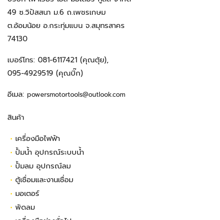
49 ซ.วิปัสสนา ม.6 ถ.เพชรเกษม
ต.อ้อมน้อย อ.กระทุ่มแบน จ.สมุทรสาคร
74130
เบอร์โทร:
081-6117421
(คุณตุ้ย),
095-4929519
(คุณบิ๊ก)
อีเมล:
powersmotortools@outlook.com
สินค้า
•
เครื่องมือไฟฟ้า
•
ปั้มน้ำ อุปกรณ์ระบบน้ำ
•
ปั้มลม อุปกรณ์ลม
•
ตู้เชื่อมและงานเชื่อม
•
มอเตอร์
•
พัดลม