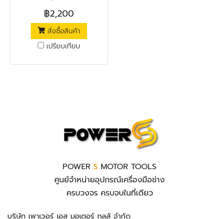
3/8 นิ้ว (10 มม.) กำลังไฟฟ้า
฿2,200
350 วัตต์ สมรรถนะในการเจาะ
สั่งซื้อสินค้า
เหล็ก 10 มม. สมรรถนะในการ
เจาะไม้ 20 มม. ความเร็วรอบตัว
เปรียบเทียบ
เปล่า 0-3,000 รอบ/นาที ใช้
สำหรับเจาะไม้ และ เจาะโลหะ
POWER
S
MOTOR TOOLS
ศูนย์จำหน่ายอุปกรณ์เครื่องมือช่าง
ครบวงจร ครบจบในที่เดียว
บริษัท เพาเวอร์ เอส มอเตอร์ ทูลส์ จำกัด