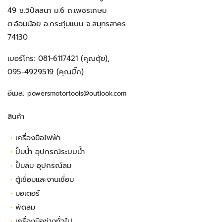
49 ซ.วิปัสสนา ม.6 ถ.เพชรเกษม
ต.อ้อมน้อย อ.กระทุ่มแบน จ.สมุทรสาคร
74130
เบอร์โทร:
081-6117421
(คุณตุ้ย),
095-4929519
(คุณบิ๊ก)
อีเมล:
powersmotortools@outlook.com
สินค้า
•
เครื่องมือไฟฟ้า
•
ปั้มน้ำ อุปกรณ์ระบบน้ำ
•
ปั้มลม อุปกรณ์ลม
•
ตู้เชื่อมและงานเชื่อม
•
มอเตอร์
•
พัดลม
•
เครื่องมือช่างทั่วไป