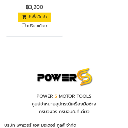
ทนทาน มีกำลังไฟ 2,200 วัตต์
฿3,200
เหมาะสำหรับการเจียร หรือตัด
สั่งซื้อสินค้า
วัสดุก่อสร้างประเภทต่าง ๆ เช่น
ไม้, เหล็ก, เหล็กชุบสังกะสี, สเต
เปรียบเทียบ
นเลส, พีวีซี, กระเบื้อง, เซรามิก,
หิน หรือแผ่นไฟเบอร์ซีเมนต์ รวม
ถึงใช้ในการตกแต่งผิววัสดุด้วย
การใช้ร่วมกับใบเจียร, ใบตัด หรือ
ใบขัด ตัวเครื่องมีช่องระบาย
ความร้อน ทำให้ใช้งานต่อเนือง
ความร้อนไม่สะสม
POWER
S
MOTOR TOOLS
ศูนย์จำหน่ายอุปกรณ์เครื่องมือช่าง
ครบวงจร ครบจบในที่เดียว
บริษัท เพาเวอร์ เอส มอเตอร์ ทูลส์ จำกัด