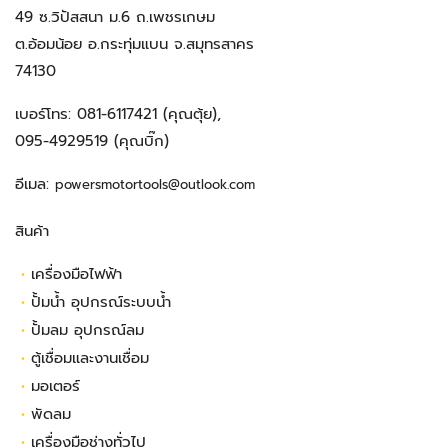
49 ซ.วิปัสสนา ม.6 ถ.เพชรเกษม
ต.อ้อมน้อย อ.กระทุ่มแบน จ.สมุทรสาคร
74130
เบอร์โทร:
081-6117421
(คุณตุ้ย),
095-4929519
(คุณบิ๊ก)
อีเมล:
powersmotortools@outlook.com
สินค้า
•
เครื่องมือไฟฟ้า
•
ปั้มน้ำ อุปกรณ์ระบบน้ำ
•
ปั้มลม อุปกรณ์ลม
•
ตู้เชื่อมและงานเชื่อม
•
มอเตอร์
•
พัดลม
•
เครื่องมือช่างทั่วไป