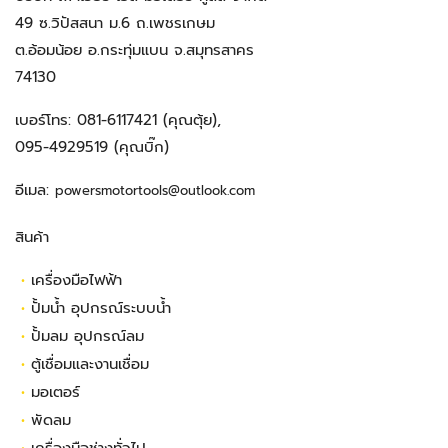
49 ซ.วิปัสสนา ม.6 ถ.เพชรเกษม
ต.อ้อมน้อย อ.กระทุ่มแบน จ.สมุทรสาคร
74130
เบอร์โทร:
081-6117421
(คุณตุ้ย),
095-4929519
(คุณบิ๊ก)
อีเมล:
powersmotortools@outlook.com
สินค้า
•
เครื่องมือไฟฟ้า
•
ปั้มน้ำ อุปกรณ์ระบบน้ำ
•
ปั้มลม อุปกรณ์ลม
•
ตู้เชื่อมและงานเชื่อม
•
มอเตอร์
•
พัดลม