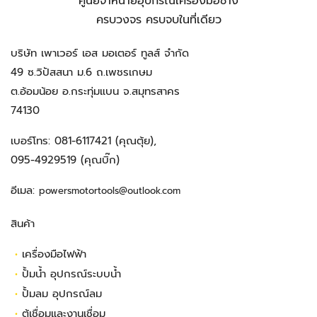
ศูนย์จำหน่ายอุปกรณ์เครื่องมือช่าง
ครบวงจร ครบจบในที่เดียว
บริษัท เพาเวอร์ เอส มอเตอร์ ทูลส์ จำกัด
49 ซ.วิปัสสนา ม.6 ถ.เพชรเกษม
ต.อ้อมน้อย อ.กระทุ่มแบน จ.สมุทรสาคร
74130
เบอร์โทร:
081-6117421
(คุณตุ้ย),
095-4929519
(คุณบิ๊ก)
อีเมล:
powersmotortools@outlook.com
สินค้า
•
เครื่องมือไฟฟ้า
•
ปั้มน้ำ อุปกรณ์ระบบน้ำ
•
ปั้มลม อุปกรณ์ลม
•
ตู้เชื่อมและงานเชื่อม