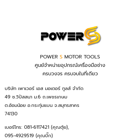
POWER
S
MOTOR TOOLS
ศูนย์จำหน่ายอุปกรณ์เครื่องมือช่าง
ครบวงจร ครบจบในที่เดียว
บริษัท เพาเวอร์ เอส มอเตอร์ ทูลส์ จำกัด
49 ซ.วิปัสสนา ม.6 ถ.เพชรเกษม
ต.อ้อมน้อย อ.กระทุ่มแบน จ.สมุทรสาคร
74130
เบอร์โทร:
081-6117421
(คุณตุ้ย),
095-4929519
(คุณบิ๊ก)